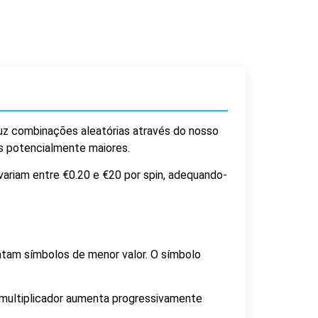
uz combinações aleatórias através do nosso
s potencialmente maiores.
 variam entre €0.20 e €20 por spin, adequando-
sentam símbolos de menor valor. O símbolo
 multiplicador aumenta progressivamente