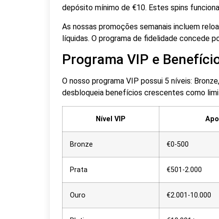
depósito mínimo de €10. Estes spins funcion
As nossas promoções semanais incluem reloa
líquidas. O programa de fidelidade concede p
Programa VIP e Benefíci
O nosso programa VIP possui 5 níveis: Bronze
desbloqueia benefícios crescentes como limi
Nível VIP
Apo
Bronze
€0-500
Prata
€501-2.000
Ouro
€2.001-10.000