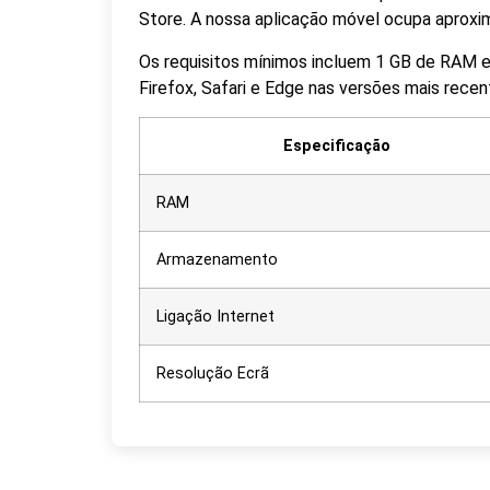
Store. A nossa aplicação móvel ocupa apro
Os requisitos mínimos incluem 1 GB de RAM e
Firefox, Safari e Edge nas versões mais recen
Especificação
RAM
Armazenamento
Ligação Internet
Resolução Ecrã