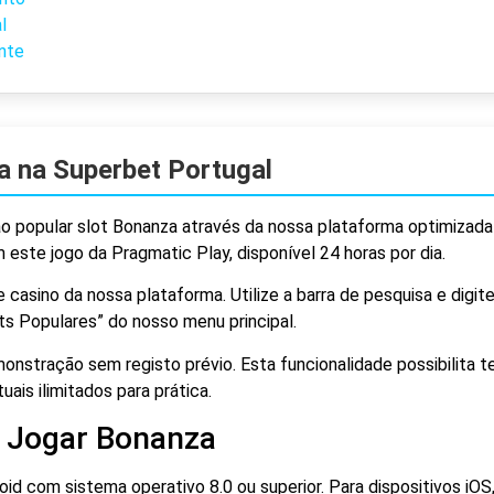
l
nte
 na Superbet Portugal
o popular slot Bonanza através da nossa plataforma optimizada
este jogo da Pragmatic Play, disponível 24 horas por dia.
casino da nossa plataforma. Utilize a barra de pesquisa e digite
s Populares” do nosso menu principal.
nstração sem registo prévio. Esta funcionalidade possibilita t
uais ilimitados para prática.
a Jogar Bonanza
id com sistema operativo 8.0 ou superior. Para dispositivos iOS