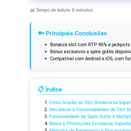
📖 Tempo de leitura: 8 minutos
🔑 Principais Conclusões
Bonanza slot com RTP 96% e jackpots 
Bónus exclusivos e spins grátis dispon
Compatível com Android e iOS, com fun
📋 Índice
Como Aceder ao Slot Bonanza na Super
Mecânicas e Funcionalidades do Slot B
Funcionalidade de Spins Grátis e Multip
Bónus e Promoções Exclusivas Superb
Métodos de Pagamento e Processame