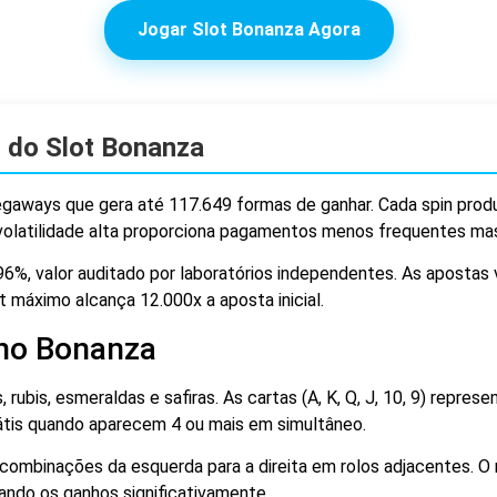
Jogar Slot Bonanza Agora
 do Slot Bonanza
gaways que gera até 117.649 formas de ganhar. Cada spin prod
A volatilidade alta proporciona pagamentos menos frequentes ma
 96%, valor auditado por laboratórios independentes. As apostas
 máximo alcança 12.000x a aposta inicial.
no Bonanza
rubis, esmeraldas e safiras. As cartas (A, K, Q, J, 10, 9) repre
grátis quando aparecem 4 ou mais em simultâneo.
combinações da esquerda para a direita em rolos adjacentes. O
iando os ganhos significativamente.