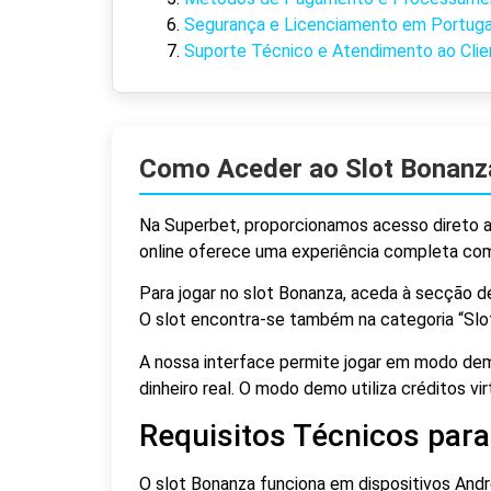
Segurança e Licenciamento em Portuga
Suporte Técnico e Atendimento ao Clie
Como Aceder ao Slot Bonanza
Na Superbet, proporcionamos acesso direto a
online oferece uma experiência completa com 
Para jogar no slot Bonanza, aceda à secção de 
O slot encontra-se também na categoria “Slot
A nossa interface permite jogar em modo demo
dinheiro real. O modo demo utiliza créditos virt
Requisitos Técnicos par
O slot Bonanza funciona em dispositivos Andro