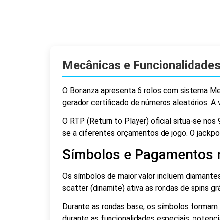
Mecânicas e Funcionalidades
O Bonanza apresenta 6 rolos com sistema Me
gerador certificado de números aleatórios. 
O RTP (Return to Player) oficial situa-se nos
se a diferentes orçamentos de jogo. O jackpot
Símbolos e Pagamentos 
Os símbolos de maior valor incluem diamantes, 
scatter (dinamite) ativa as rondas de spins 
Durante as rondas base, os símbolos formam 
durante as funcionalidades especiais, potenc