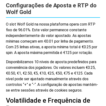
Configurações de Aposta e RTP do
Wolf Gold
O slot Wolf Gold na nossa plataforma opera com RTP
fixo de 96.01%. Este valor permanece constante
independentemente do valor apostado. As apostas
mínimas começam em €0.01 por linha de pagamento.
Com 25 linhas ativas, a aposta mínima total é €0.25 por
spin. A aposta máxima permitida é €125 por rotação.
Disponibilizamos 10 níveis de aposta predefinidos para
conveniência dos jogadores. Os valores incluem €0.25,
€0.50, €1, €2.50, €5, €10, €25, €50, €75 e €125. Cada
nível pode ser ajustado manualmente através dos
controlos “+” e “-“. A configuração de apostas mantém-
se entre sessões através de cookies seguros.
Volatilidade e Frequência de