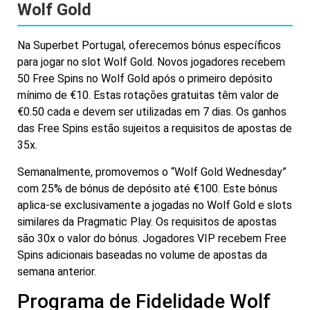
Wolf Gold
Na Superbet Portugal, oferecemos bónus específicos
para jogar no slot Wolf Gold. Novos jogadores recebem
50 Free Spins no Wolf Gold após o primeiro depósito
mínimo de €10. Estas rotações gratuitas têm valor de
€0.50 cada e devem ser utilizadas em 7 dias. Os ganhos
das Free Spins estão sujeitos a requisitos de apostas de
35x.
Semanalmente, promovemos o “Wolf Gold Wednesday”
com 25% de bónus de depósito até €100. Este bónus
aplica-se exclusivamente a jogadas no Wolf Gold e slots
similares da Pragmatic Play. Os requisitos de apostas
são 30x o valor do bónus. Jogadores VIP recebem Free
Spins adicionais baseadas no volume de apostas da
semana anterior.
Programa de Fidelidade Wolf