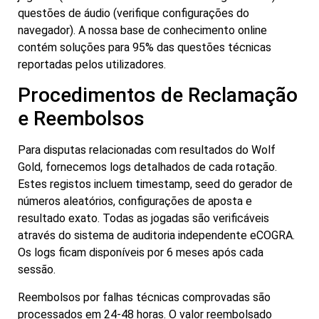
questões de áudio (verifique configurações do
navegador). A nossa base de conhecimento online
contém soluções para 95% das questões técnicas
reportadas pelos utilizadores.
Procedimentos de Reclamação
e Reembolsos
Para disputas relacionadas com resultados do Wolf
Gold, fornecemos logs detalhados de cada rotação.
Estes registos incluem timestamp, seed do gerador de
números aleatórios, configurações de aposta e
resultado exato. Todas as jogadas são verificáveis
através do sistema de auditoria independente eCOGRA.
Os logs ficam disponíveis por 6 meses após cada
sessão.
Reembolsos por falhas técnicas comprovadas são
processados em 24-48 horas. O valor reembolsado