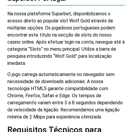
Na nossa plataforma Superbet, disponibilizamos o
acesso direto ao popular slot Wolf Gold através de
múltiplas opções. Os jogadores portugueses podem
encontrar este título na secção de slots do nosso
casino online. Após efetuar login na conta, navegue até à
categoria “Slots” no menu principal. Utilize a barra de
pesquisa introduzindo “Wolf Gold” para localização
imediata.
O jogo carrega automaticamente no navegador sem
necessidade de downloads adicionais. A nossa
tecnologia HTML5 garante compatibilidade com
Chrome, Firefox, Safari e Edge. Os tempos de
carregamento variam entre 3 a 8 segundos dependendo
da velocidade da ligação. Recomendamos uma ligação
mínima de 2 Mbps para experiência otimizada.
Requisitos Técnicos para