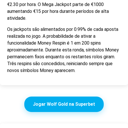
€2.30 por hora. O Mega Jackpot parte de €1000
aumentando €15 por hora durante períodos de alta
atividade.
Os jackpots são alimentados por 0.99% de cada aposta
realizada no jogo. A probabilidade de ativar a
funcionalidade Money Respin é 1 em 200 spins
aproximadamente. Durante esta ronda, símbolos Money
permanecem fixos enquanto os restantes rolos giram.
Três respins são concedidos, reiniciando sempre que
novos símbolos Money aparecem.
Jogar Wolf Gold na Superbet