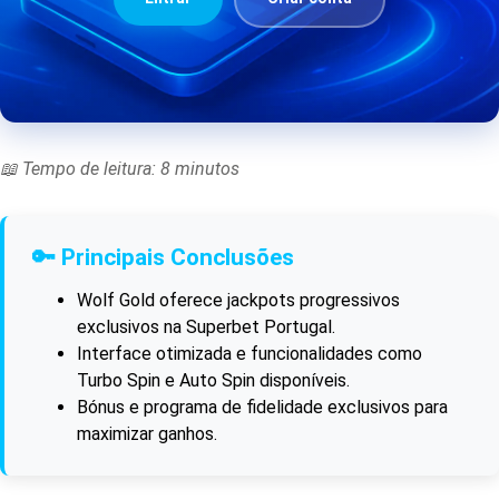
📖 Tempo de leitura: 8 minutos
🔑 Principais Conclusões
Wolf Gold oferece jackpots progressivos
exclusivos na Superbet Portugal.
Interface otimizada e funcionalidades como
Turbo Spin e Auto Spin disponíveis.
Bónus e programa de fidelidade exclusivos para
maximizar ganhos.