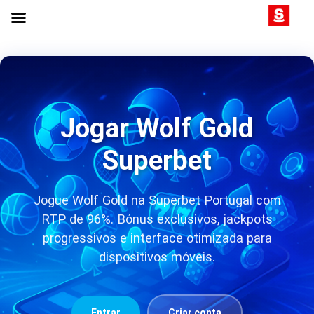
Jogar Wolf Gold
Superbet
Jogue Wolf Gold na Superbet Portugal com
RTP de 96%. Bónus exclusivos, jackpots
progressivos e interface otimizada para
dispositivos móveis.
Entrar
Criar conta