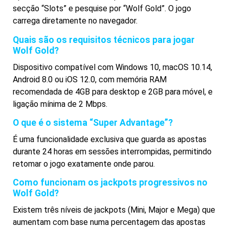
secção “Slots” e pesquise por “Wolf Gold”. O jogo
carrega diretamente no navegador.
Quais são os requisitos técnicos para jogar
Wolf Gold?
Dispositivo compatível com Windows 10, macOS 10.14,
Android 8.0 ou iOS 12.0, com memória RAM
recomendada de 4GB para desktop e 2GB para móvel, e
ligação mínima de 2 Mbps.
O que é o sistema “Super Advantage”?
É uma funcionalidade exclusiva que guarda as apostas
durante 24 horas em sessões interrompidas, permitindo
retomar o jogo exatamente onde parou.
Como funcionam os jackpots progressivos no
Wolf Gold?
Existem três níveis de jackpots (Mini, Major e Mega) que
aumentam com base numa percentagem das apostas