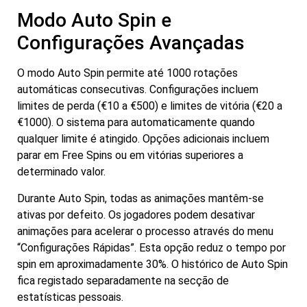
Modo Auto Spin e
Configurações Avançadas
O modo Auto Spin permite até 1000 rotações
automáticas consecutivas. Configurações incluem
limites de perda (€10 a €500) e limites de vitória (€20 a
€1000). O sistema para automaticamente quando
qualquer limite é atingido. Opções adicionais incluem
parar em Free Spins ou em vitórias superiores a
determinado valor.
Durante Auto Spin, todas as animações mantêm-se
ativas por defeito. Os jogadores podem desativar
animações para acelerar o processo através do menu
“Configurações Rápidas”. Esta opção reduz o tempo por
spin em aproximadamente 30%. O histórico de Auto Spin
fica registado separadamente na secção de
estatísticas pessoais.